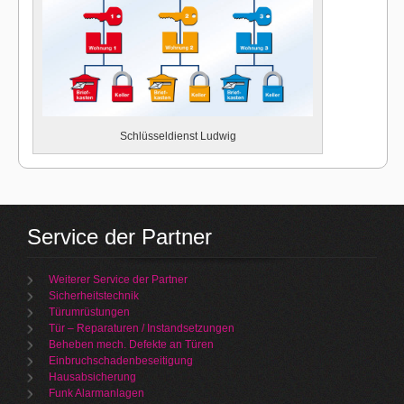
Schlüsseldienst Ludwig
Service der Partner
Weiterer Service der Partner
Sicherheitstechnik
Türumrüstungen
Tür – Reparaturen / Instandsetzungen
Beheben mech. Defekte an Türen
Einbruchschadenbeseitigung
Hausabsicherung
Funk Alarmanlagen