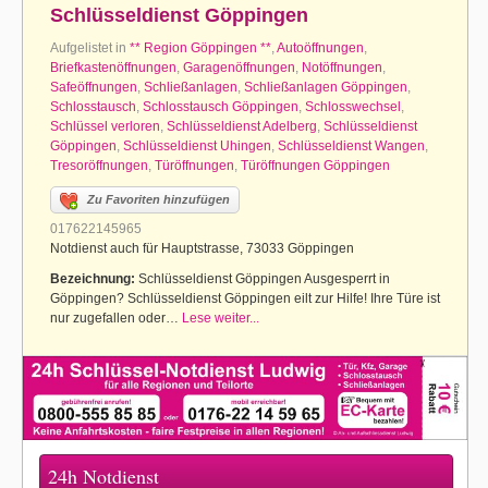
Schlüsseldienst Göppingen
Aufgelistet in
** Region Göppingen **
,
Autoöffnungen
,
Briefkastenöffnungen
,
Garagenöffnungen
,
Notöffnungen
,
Safeöffnungen
,
Schließanlagen
,
Schließanlagen Göppingen
,
Schlosstausch
,
Schlosstausch Göppingen
,
Schlosswechsel
,
Schlüssel verloren
,
Schlüsseldienst Adelberg
,
Schlüsseldienst
Göppingen
,
Schlüsseldienst Uhingen
,
Schlüsseldienst Wangen
,
Tresoröffnungen
,
Türöffnungen
,
Türöffnungen Göppingen
Zu Favoriten hinzufügen
017622145965
Notdienst auch für Hauptstrasse, 73033 Göppingen
Bezeichnung:
Schlüsseldienst Göppingen Ausgesperrt in
Göppingen? Schlüsseldienst Göppingen eilt zur Hilfe! Ihre Türe ist
nur zugefallen oder…
Lese weiter...
24h Notdienst