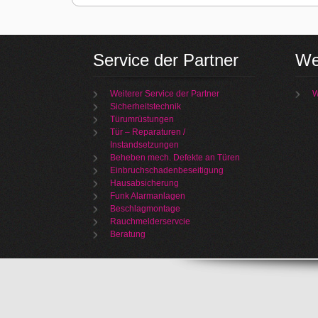
Service der Partner
We
Weiterer Service der Partner
W
Sicherheitstechnik
Türumrüstungen
Tür – Reparaturen /
Instandsetzungen
Beheben mech. Defekte an Türen
Einbruchschadenbeseitigung
Hausabsicherung
Funk Alarmanlagen
Beschlagmontage
Rauchmelderservcie
Beratung