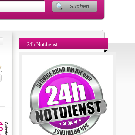
Suchen
24h Notdienst
n