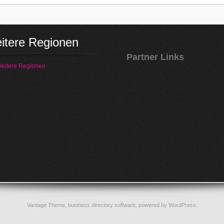
itere Regionen
Partner Links
eitere Regionen
Vantage Theme,
business directory software
, powered by
WordPress
.