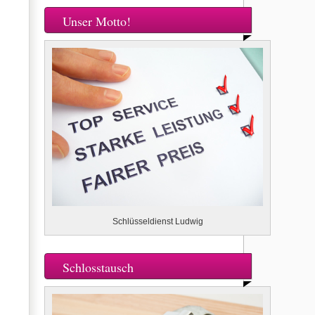
Unser Motto!
Schlüsseldienst Ludwig
Schlosstausch