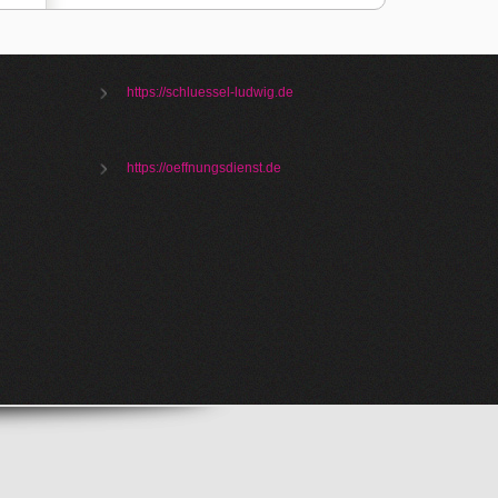
https://schluessel-ludwig.de
https://oeffnungsdienst.de