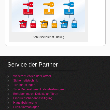
Schlüsseldienst Ludwig
Service der Partner
Weiterer Service der Partner
Sicherheitstechnik
Türumrüstungen
Tür – Reparaturen / Instandsetzungen
Beheben mech. Defekte an Türen
Einbruchschadenbeseitigung
Hausabsicherung
Funk Alarmanlagen