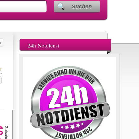
Suchen
24h Notdienst
n