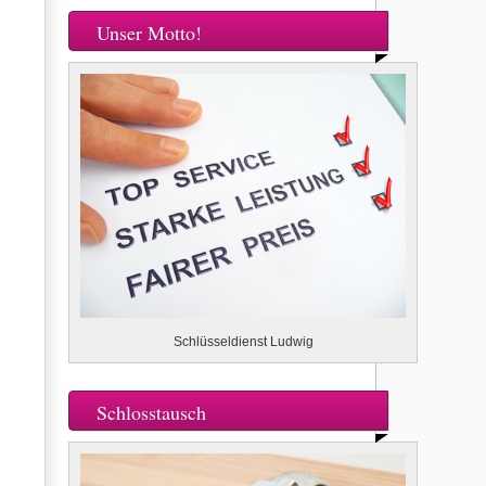
Unser Motto!
Schlüsseldienst Ludwig
Schlosstausch