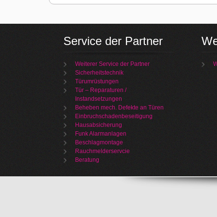
Service der Partner
We
Weiterer Service der Partner
W
Sicherheitstechnik
Türumrüstungen
Tür – Reparaturen /
Instandsetzungen
Beheben mech. Defekte an Türen
Einbruchschadenbeseitigung
Hausabsicherung
Funk Alarmanlagen
Beschlagmontage
Rauchmelderservcie
Beratung