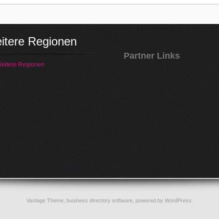
itere Regionen
Partner Links
eitere Regionen
Vantage Theme,
business directory software
, powered by
WordPress
.