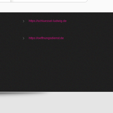
https://schluessel-ludwig.de
https://oeffnungsdienst.de