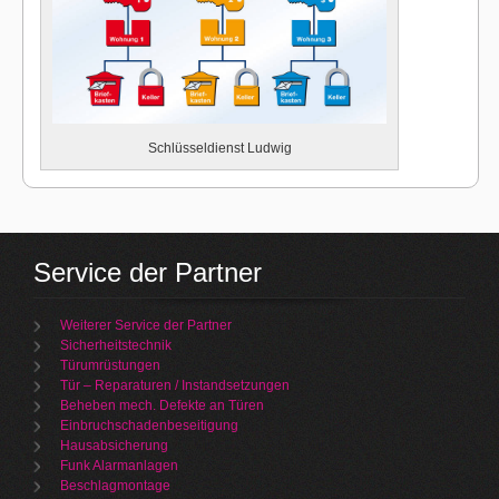
Schlüsseldienst Ludwig
Service der Partner
Weiterer Service der Partner
Sicherheitstechnik
Türumrüstungen
Tür – Reparaturen / Instandsetzungen
Beheben mech. Defekte an Türen
Einbruchschadenbeseitigung
Hausabsicherung
Funk Alarmanlagen
Beschlagmontage