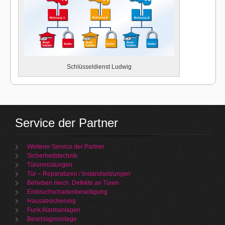
Schlüsseldienst Ludwig
Service der Partner
Weiterer Service der Partner
Sicherheitstechnik
Türumrüstungen
Tür – Reparaturen / Instandsetzungen
Beheben mech. Defekte an Türen
Einbruchschadenbeseitigung
Hausabsicherung
Funk Alarmanlagen
Beschlagmontage