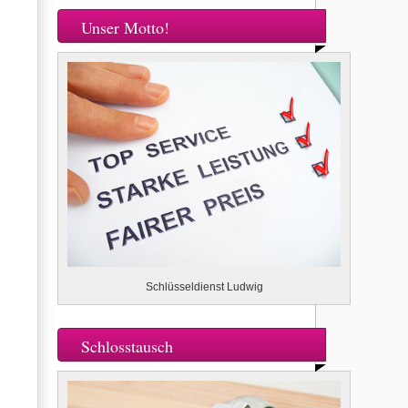
Unser Motto!
Schlüsseldienst Ludwig
Schlosstausch