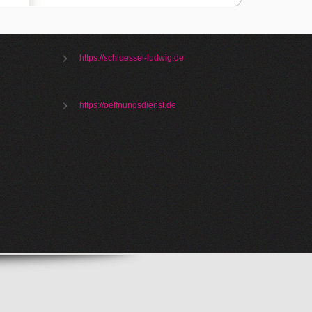
https://schluessel-ludwig.de
https://oeffnungsdienst.de