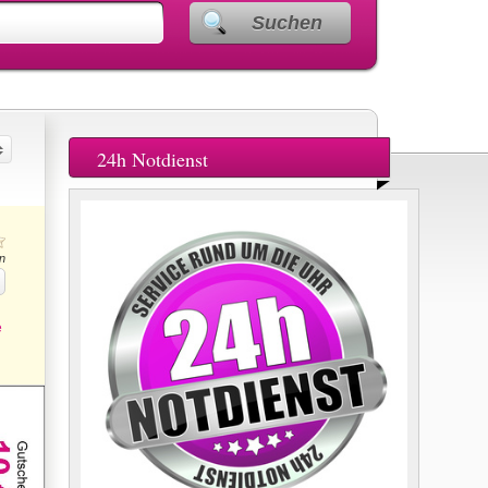
Suchen
24h Notdienst
n
e