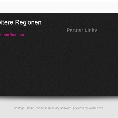
itere Regionen
Partner Links
eitere Regionen
Vantage Theme,
business directory software
, powered by
WordPress
.