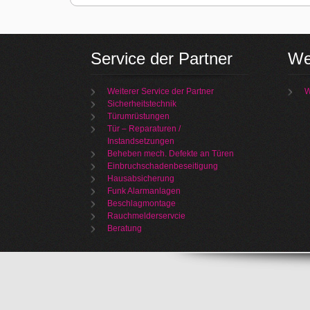
Service der Partner
We
Weiterer Service der Partner
W
Sicherheitstechnik
Türumrüstungen
Tür – Reparaturen /
Instandsetzungen
Beheben mech. Defekte an Türen
Einbruchschadenbeseitigung
Hausabsicherung
Funk Alarmanlagen
Beschlagmontage
Rauchmelderservcie
Beratung