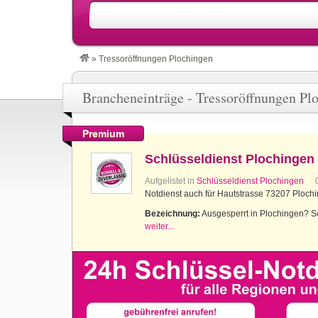
»
Tressoröffnungen Plochingen
Brancheneinträge - Tressoröffnungen Pl
Premium
Schlüsseldienst Plochingen
Aufgelistet in
Schlüsseldienst Plochingen
Notdienst auch für Hautstrasse 73207 Ploch
Bezeichnung:
Ausgesperrt in Plochingen? Sch
weiter...