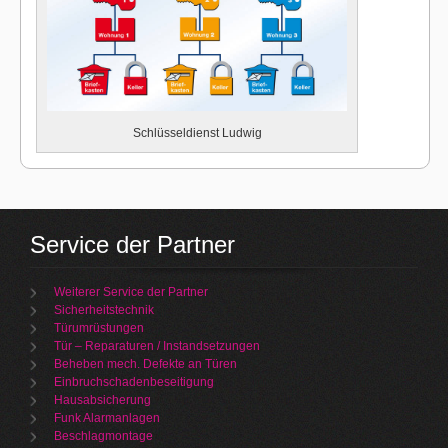
Schlüsseldienst Ludwig
Service der Partner
Weiterer Service der Partner
Sicherheitstechnik
Türumrüstungen
Tür – Reparaturen / Instandsetzungen
Beheben mech. Defekte an Türen
Einbruchschadenbeseitigung
Hausabsicherung
Funk Alarmanlagen
Beschlagmontage