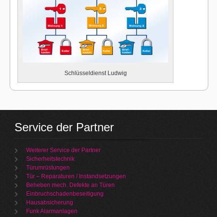
Schlüsseldienst Ludwig
Service der Partner
Weiterer Service der Partner
Sicherheitstechnik
Türumrüstungen
Tür – Reparaturen / Instandsetzungen
Beheben mech. Defekte an Türen
Einbruchschadenbeseitigung
Hausabsicherung
Funk Alarmanlagen