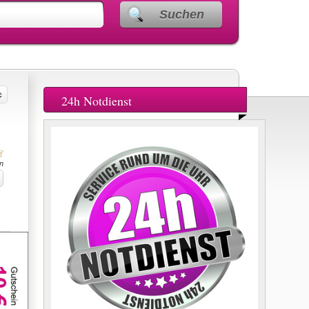
Suchen
24h Notdienst
n