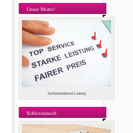
Unser Motto!
Schlüsseldienst Ludwig
Schlosstausch