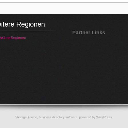
itere Regionen
Partner Links
eitere Regionen
Vantage Theme,
business directory software
, powered by
WordPress
.