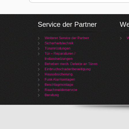
Service der Partner
We
Weiterer Service der Partner
W
Sicherheitstechnik
Türumrüstungen
Tür – Reparaturen /
Instandsetzungen
Beheben mech. Defekte an Türen
Einbruchschadenbeseitigung
Hausabsicherung
Funk Alarmanlagen
Beschlagmontage
Rauchmelderservcie
Beratung