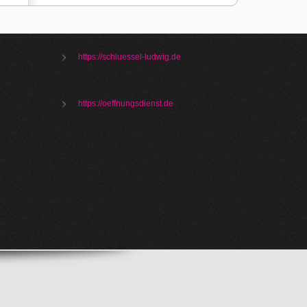
https://schluessel-ludwig.de
https://oeffnungsdienst.de