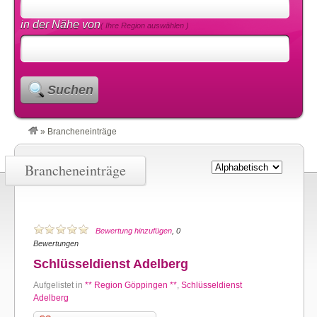
in der Nähe von
( Ihre Region auswählen )
Suchen
»
Brancheneinträge
Brancheneinträge
Bewertung hinzufügen
, 0
Bewertungen
Schlüsseldienst Adelberg
Aufgelistet in
** Region Göppingen **
,
Schlüsseldienst
Adelberg