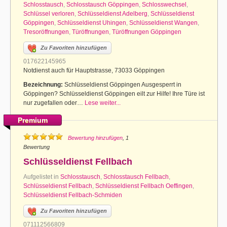
Schlosstausch
,
Schlosstausch Göppingen
,
Schlosswechsel
,
Schlüssel verloren
,
Schlüsseldienst Adelberg
,
Schlüsseldienst
Göppingen
,
Schlüsseldienst Uhingen
,
Schlüsseldienst Wangen
,
Tresoröffnungen
,
Türöffnungen
,
Türöffnungen Göppingen
Zu Favoriten hinzufügen
017622145965
Notdienst auch für Hauptstrasse, 73033 Göppingen
Bezeichnung:
Schlüsseldienst Göppingen Ausgesperrt in
Göppingen? Schlüsseldienst Göppingen eilt zur Hilfe! Ihre Türe ist
nur zugefallen oder…
Lese weiter...
Premium
Bewertung hinzufügen
, 1
Bewertung
Schlüsseldienst Fellbach
Aufgelistet in
Schlosstausch
,
Schlosstausch Fellbach
,
Schlüsseldienst Fellbach
,
Schlüsseldienst Fellbach Oeffingen
,
Schlüsseldienst Fellbach-Schmiden
Zu Favoriten hinzufügen
071112566809