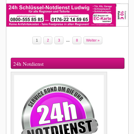
1
2
3
…
8
Weiter »
24h Notdienst