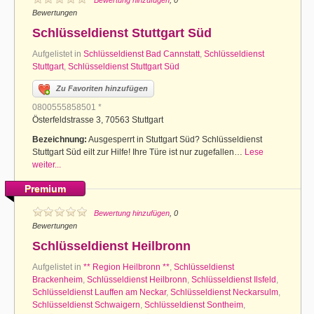
Bewertung hinzufügen
, 0
Bewertungen
Schlüsseldienst Stuttgart Süd
Aufgelistet in
Schlüsseldienst Bad Cannstatt
,
Schlüsseldienst
Stuttgart
,
Schlüsseldienst Stuttgart Süd
Zu Favoriten hinzufügen
0800555858501 *
Österfeldstrasse 3, 70563 Stuttgart
Bezeichnung:
Ausgesperrt in Stuttgart Süd? Schlüsseldienst
Stuttgart Süd eilt zur Hilfe! Ihre Türe ist nur zugefallen…
Lese
weiter...
Premium
Bewertung hinzufügen
, 0
Bewertungen
Schlüsseldienst Heilbronn
Aufgelistet in
** Region Heilbronn **
,
Schlüsseldienst
Brackenheim
,
Schlüsseldienst Heilbronn
,
Schlüsseldienst Ilsfeld
,
Schlüsseldienst Lauffen am Neckar
,
Schlüsseldienst Neckarsulm
,
Schlüsseldienst Schwaigern
,
Schlüsseldienst Sontheim
,