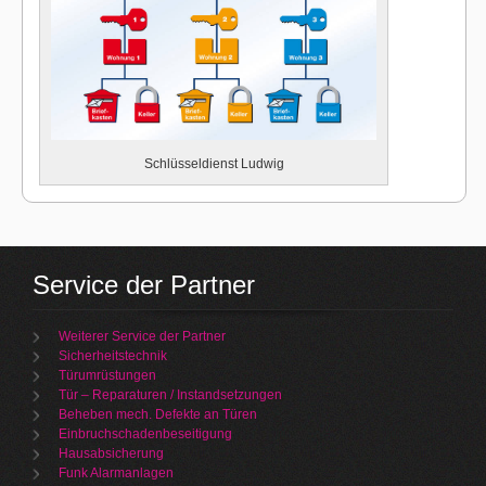
Schlüsseldienst Ludwig
Service der Partner
Weiterer Service der Partner
Sicherheitstechnik
Türumrüstungen
Tür – Reparaturen / Instandsetzungen
Beheben mech. Defekte an Türen
Einbruchschadenbeseitigung
Hausabsicherung
Funk Alarmanlagen