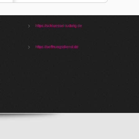
https://schluessel-ludwig.de
https://oeffnungsdienst.de