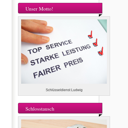
Unser Motto!
Schlüsseldienst Ludwig
Schlosstausch