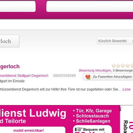
rloch
Kürzlich Bewertet
egerloch
Bewertung hinzufügen
, 0 Bewertunge
sseldienst Stuttgart Degerloch
08005558585
Zu Favoriten hinzufügen
tgart im Einsatz
üsseldienst Degerloch eilt zur Hilfe! Ihre Türe ist nur zugefallen oder Sie…
Lese