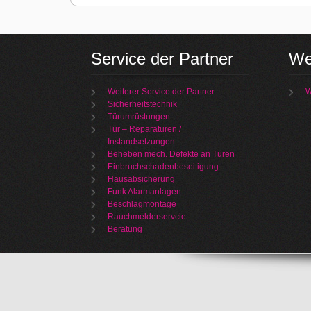
Service der Partner
We
Weiterer Service der Partner
W
Sicherheitstechnik
Türumrüstungen
Tür – Reparaturen /
Instandsetzungen
Beheben mech. Defekte an Türen
Einbruchschadenbeseitigung
Hausabsicherung
Funk Alarmanlagen
Beschlagmontage
Rauchmelderservcie
Beratung