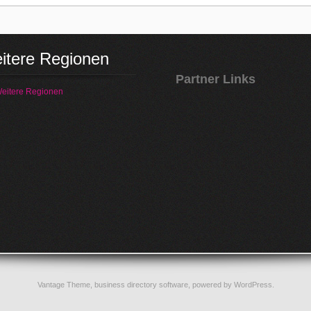
itere Regionen
Partner Links
eitere Regionen
Vantage Theme,
business directory software
, powered by
WordPress
.