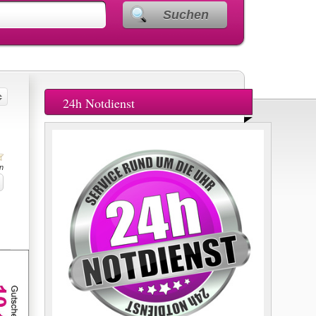
Suchen
24h Notdienst
n