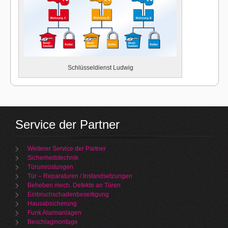
Schlüsseldienst Ludwig
Service der Partner
Weiterer Service der Partner
Sicherheitstechnik
Türumrüstungen
Tür – Reparaturen / Instandsetzungen
Beheben mech. Defekte an Türen
Einbruchschadenbeseitigung
Hausabsicherung
Funk Alarmanlagen
Beschlagmontage