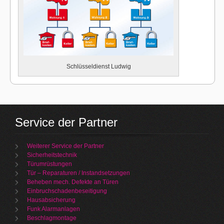
Schlüsseldienst Ludwig
Service der Partner
Weiterer Service der Partner
Sicherheitstechnik
Türumrüstungen
Tür – Reparaturen / Instandsetzungen
Beheben mech. Defekte an Türen
Einbruchschadenbeseitigung
Hausabsicherung
Funk Alarmanlagen
Beschlagmontage