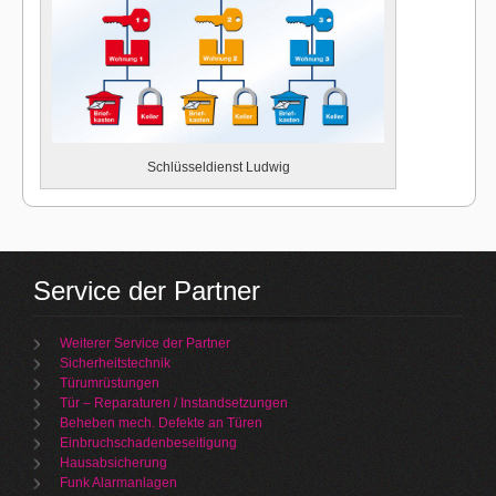
Schlüsseldienst Ludwig
Service der Partner
Weiterer Service der Partner
Sicherheitstechnik
Türumrüstungen
Tür – Reparaturen / Instandsetzungen
Beheben mech. Defekte an Türen
Einbruchschadenbeseitigung
Hausabsicherung
Funk Alarmanlagen