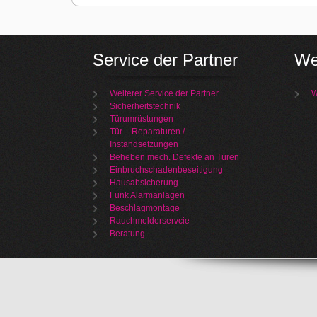
Service der Partner
We
Weiterer Service der Partner
W
Sicherheitstechnik
Türumrüstungen
Tür – Reparaturen /
Instandsetzungen
Beheben mech. Defekte an Türen
Einbruchschadenbeseitigung
Hausabsicherung
Funk Alarmanlagen
Beschlagmontage
Rauchmelderservcie
Beratung