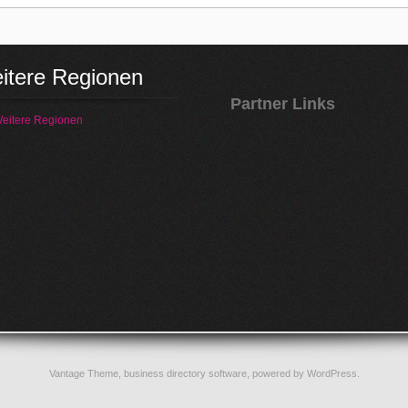
itere Regionen
Partner Links
eitere Regionen
Vantage Theme,
business directory software
, powered by
WordPress
.