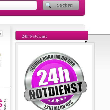
Suchen
24h Notdienst
n