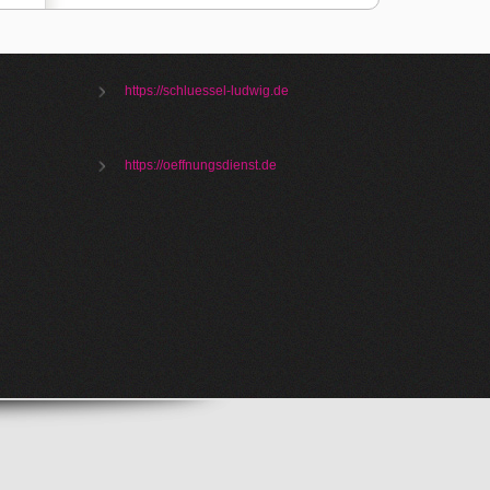
https://schluessel-ludwig.de
https://oeffnungsdienst.de