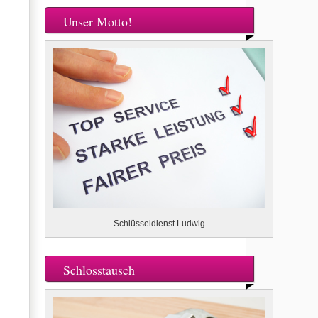
Unser Motto!
Schlüsseldienst Ludwig
Schlosstausch