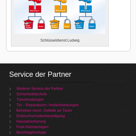
Schlüsseldienst Ludwig
Service der Partner
Weiterer Service der Partner
Sicherheitstechnik
Türumrüstungen
Tür – Reparaturen / Instandsetzungen
Beheben mech. Defekte an Türen
Einbruchschadenbeseitigung
Hausabsicherung
Funk Alarmanlagen
Beschlagmontage