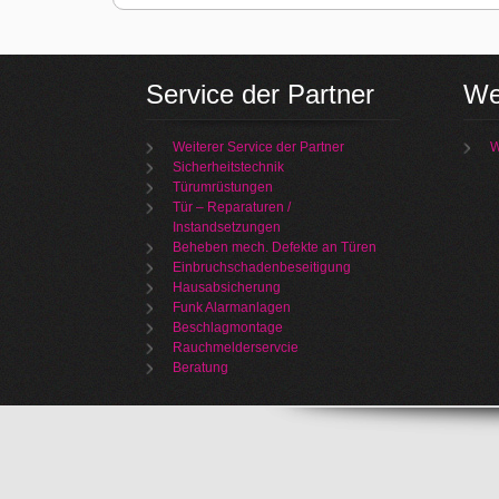
Service der Partner
We
Weiterer Service der Partner
W
Sicherheitstechnik
Türumrüstungen
Tür – Reparaturen /
Instandsetzungen
Beheben mech. Defekte an Türen
Einbruchschadenbeseitigung
Hausabsicherung
Funk Alarmanlagen
Beschlagmontage
Rauchmelderservcie
Beratung