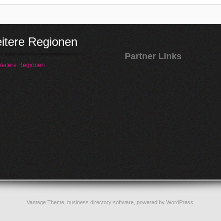
itere Regionen
Partner Links
eitere Regionen
Vantage Theme,
business directory software
, powered by
WordPress
.