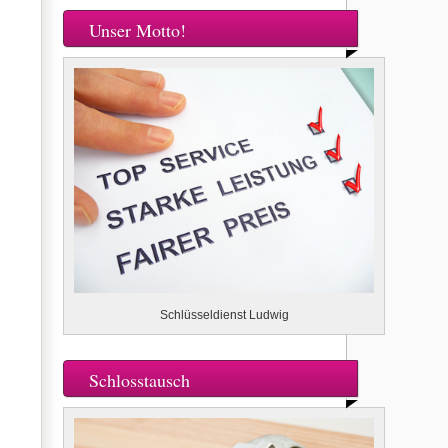
Unser Motto!
Schlüsseldienst Ludwig
Schlosstausch