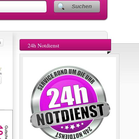
Suchen
24h Notdienst
n