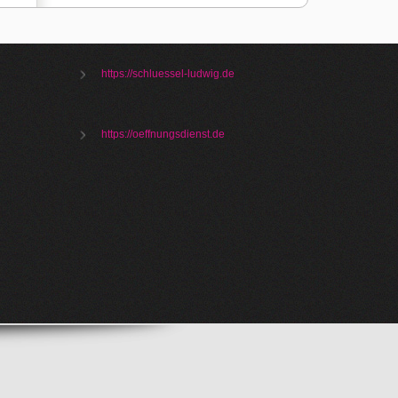
https://schluessel-ludwig.de
https://oeffnungsdienst.de