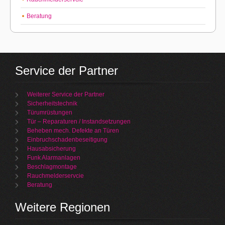
Beratung
Service der Partner
Weiterer Service der Partner
Sicherheitstechnik
Türumrüstungen
Tür – Reparaturen / Instandsetzungen
Beheben mech. Defekte an Türen
Einbruchschadenbeseitigung
Hausabsicherung
Funk Alarmanlagen
Beschlagmontage
Rauchmelderservcie
Beratung
Weitere Regionen