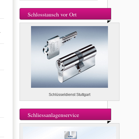
Schlosstausch vor Ort
r
Schlüsseldienst Stuttgart
Schliessanlagenservice