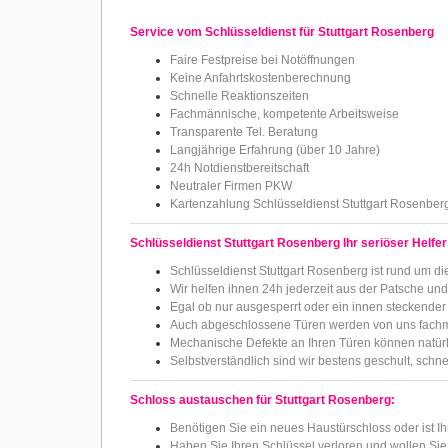
Service vom Schlüsseldienst für Stuttgart Rosenberg
Faire Festpreise bei Notöffnungen
Keine Anfahrtskostenberechnung
Schnelle Reaktionszeiten
Fachmännische, kompetente Arbeitsweise
Transparente Tel. Beratung
Langjährige Erfahrung (über 10 Jahre)
24h Notdienstbereitschaft
Neutraler Firmen PKW
Kartenzahlung Schlüsseldienst Stuttgart Rosenber
Schlüsseldienst Stuttgart Rosenberg Ihr seriöser Helfer
Schlüsseldienst Stuttgart Rosenberg ist rund um die
Wir helfen ihnen 24h jederzeit aus der Patsche un
Egal ob nur ausgesperrt oder ein innen steckender 
Auch abgeschlossene Türen werden von uns fachm
Mechanische Defekte an Ihren Türen können natür
Selbstverständlich sind wir bestens geschult, schn
Schloss austauschen für Stuttgart Rosenberg:
Benötigen Sie ein neues Haustürschloss oder ist Ih
Haben Sie Ihren Schlüssel verloren und wollen Sie 