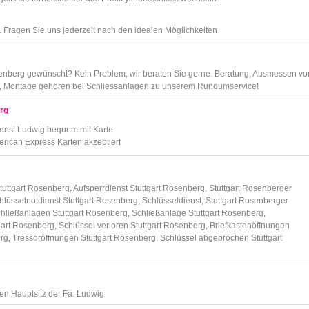
t. Fragen Sie uns jederzeit nach den idealen Möglichkeiten
Rosenberg gewünscht?
Kein Problem, w
ir beraten Sie gerne.
Beratung, Ausmessen vo
uf, Montage gehören bei Schliessanlagen zu unserem Rundumservice!
rg
enst Ludwig bequem mit Karte.
rican Express Karten akzeptiert
tuttgart Rosenberg, Aufsperrdienst Stuttgart Rosenberg, Stuttgart Rosenberger
hlüsselnotdienst Stuttgart Rosenberg, Schlüsseldienst, Stuttgart Rosenberger
Schließanlagen Stuttgart Rosenberg, Schließanlage Stuttgart Rosenberg,
art Rosenberg, Schlüssel verloren Stuttgart Rosenberg, Briefkastenöffnungen
rg, Tressoröffnungen Stuttgart Rosenberg, Schlüssel abgebrochen Stuttgart
en Hauptsitz der Fa. Ludwig