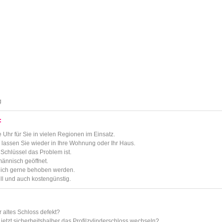
g
:
 Uhr für Sie in vielen Regionen im Einsatz.
d lassen Sie wieder in Ihre Wohnung oder Ihr Haus.
Schlüssel das Problem ist.
ännisch geöffnet.
lich gerne behoben werden.
ell und auch kostengünstig.
r altes Schloss defekt?
jetzt sicherheitshalber das Profilzylinderschloss wechseln?