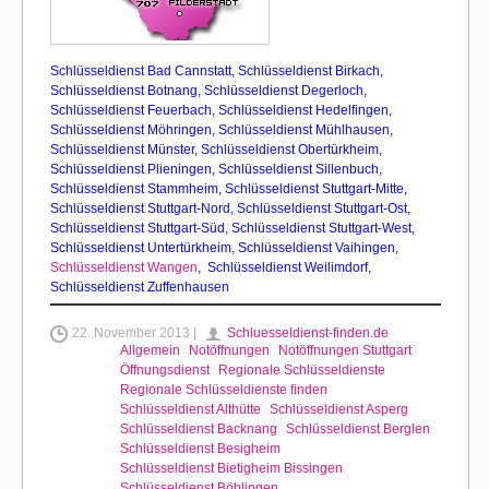
Schlüsseldienst Bad Cannstatt
,
Schlüsseldienst Birkach,
Schlüsseldienst Botnang
,
Schlüsseldienst Degerloch
,
Schlüsseldienst Feuerbach
,
Schlüsseldienst Hedelfingen
,
Schlüsseldienst Möhringen
,
Schlüsseldienst Mühlhausen,
Schlüsseldienst Münster
,
Schlüsseldienst Obertürkheim
,
Schlüsseldienst Plieningen
,
Schlüsseldienst Sillenbuch
,
Schlüsseldienst Stammheim
,
Schlüsseldienst Stuttgart-Mitte
,
Schlüsseldienst Stuttgart-Nord
,
Schlüsseldienst Stuttgart-Ost
,
Schlüsseldienst Stuttgart-Süd,
Schlüsseldienst Stuttgart-West
,
Schlüsseldienst Untertürkheim
,
Schlüsseldienst Vaihingen
,
Schlüsseldienst Wangen
,
Schlüsseldienst Weilimdorf
,
Schlüsseldienst Zuffenhausen
22. November 2013 |
Schluesseldienst-finden.de
Allgemein
Notöffnungen
Notöffnungen Stuttgart
Öffnungsdienst
Regionale Schlüsseldienste
Regionale Schlüsseldienste finden
Schlüsseldienst Althütte
Schlüsseldienst Asperg
Schlüsseldienst Backnang
Schlüsseldienst Berglen
Schlüsseldienst Besigheim
Schlüsseldienst Bietigheim Bissingen
Schlüsseldienst Böblingen