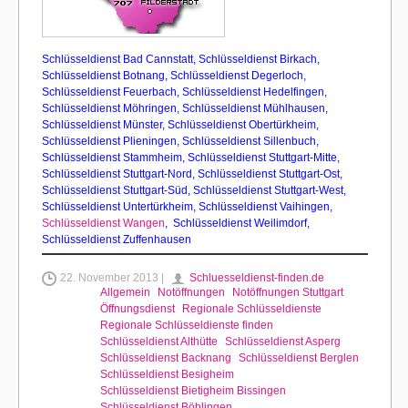
Schlüsseldienst Bad Cannstatt
,
Schlüsseldienst Birkach,
Schlüsseldienst Botnang
,
Schlüsseldienst Degerloch
,
Schlüsseldienst Feuerbach
,
Schlüsseldienst Hedelfingen
,
Schlüsseldienst Möhringen
,
Schlüsseldienst Mühlhausen,
Schlüsseldienst Münster
,
Schlüsseldienst Obertürkheim
,
Schlüsseldienst Plieningen
,
Schlüsseldienst Sillenbuch
,
Schlüsseldienst Stammheim
,
Schlüsseldienst Stuttgart-Mitte
,
Schlüsseldienst Stuttgart-Nord
,
Schlüsseldienst Stuttgart-Ost
,
Schlüsseldienst Stuttgart-Süd,
Schlüsseldienst Stuttgart-West
,
Schlüsseldienst Untertürkheim
,
Schlüsseldienst Vaihingen
,
Schlüsseldienst Wangen
,
Schlüsseldienst Weilimdorf
,
Schlüsseldienst Zuffenhausen
22. November 2013 |
Schluesseldienst-finden.de
Allgemein
Notöffnungen
Notöffnungen Stuttgart
Öffnungsdienst
Regionale Schlüsseldienste
Regionale Schlüsseldienste finden
Schlüsseldienst Althütte
Schlüsseldienst Asperg
Schlüsseldienst Backnang
Schlüsseldienst Berglen
Schlüsseldienst Besigheim
Schlüsseldienst Bietigheim Bissingen
Schlüsseldienst Böblingen