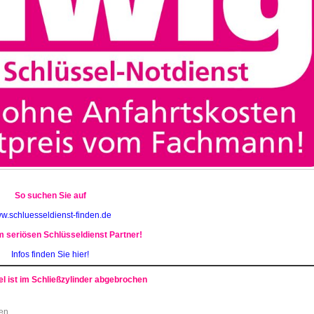
So suchen Sie auf
w.schluesseldienst-finden.de
 seriösen Schlüsseldienst Partner!
Infos finden Sie hier!
l ist im Schließz
ylinder abgebrochen
sen