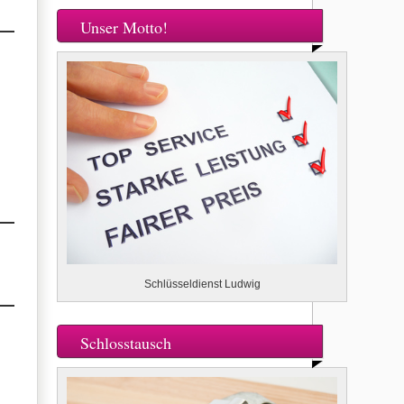
Unser Motto!
Schlüsseldienst Ludwig
Schlosstausch