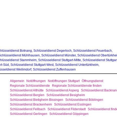
hlüsseldienst Botnang
,
Schlüsseldienst Degerloch
,
Schlüsseldienst Feuerbach
,
Schlüsseldienst Mühlhausen,
Schlüsseldienst Münster
,
Schlüsseldienst Obertürkhe
hlüsseldienst Stammheim
,
Schlüsseldienst Stuttgart-Mitte
,
Schlüsseldienst Stuttgar
rt-Süd,
Schlüsseldienst Stuttgart-West
,
Schlüsseldienst Untertürkheim
,
sseldienst Weilimdorf
,
Schlüsseldienst Zuffenhausen
Allgemein
Notöffnungen
Notöffnungen Stuttgart
Öffnungsdienst
Regionale Schlüsseldienste
Regionale Schlüsseldienste finden
Schlüsseldienst Althütte
Schlüsseldienst Asperg
Schlüsseldienst Backnan
Schlüsseldienst Berglen
Schlüsseldienst Besigheim
Schlüsseldienst Bietigheim Bissingen
Schlüsseldienst Böblingen
Schlüsseldienst Brackenheim
Schlüsseldienst Esslingen
Schlüsseldienst Fellbach
Schlüsseldienst Filderstadt
Schlüsseldienst find
Schlüsseldienst Gerlingen
Schlüsseldienst Göppingen