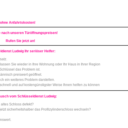
 ohne Anfahrtskosten!
e nach unseren Türöffnungspreisen!
Rufen Sie jetzt an!
ldienst Ludwig Ihr seriöser Helfer:
satz.
 lassen Sie wieder in Ihre Wohnung oder Ihr Haus in Ihrer Region
Schlüssel das Problem ist.
nnisch preiswert geöffnet.
ch ein weiteres Problem darstellen.
 schnell und auf kostengünstigster Weise Ihnen helfen zu können
ausch vom Schlüsseldienst Ludwig:
 altes Schloss defekt?
etzt sicherheitshalber das Profilzylinderschloss wechseln?
enswert.