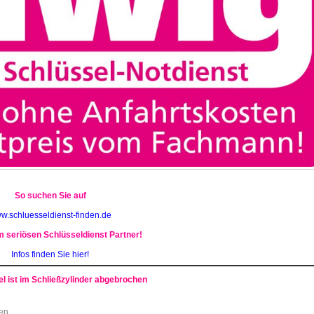
So suchen Sie auf
w.schluesseldienst-finden.de
 seriösen Schlüsseldienst Partner!
Infos finden Sie hier!
l ist im Schließz
ylinder abgebrochen
sen