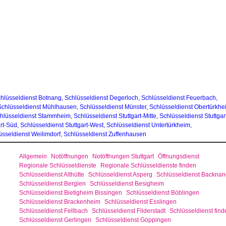
hlüsseldienst Botnang
,
Schlüsseldienst Degerloch
,
Schlüsseldienst Feuerbach
,
Schlüsseldienst Mühlhausen,
Schlüsseldienst Münster
,
Schlüsseldienst Obertürkhe
hlüsseldienst Stammheim
,
Schlüsseldienst Stuttgart-Mitte
,
Schlüsseldienst Stuttgar
rt-Süd,
Schlüsseldienst Stuttgart-West
,
Schlüsseldienst Untertürkheim
,
sseldienst Weilimdorf
,
Schlüsseldienst Zuffenhausen
Allgemein
Notöffnungen
Notöffnungen Stuttgart
Öffnungsdienst
Regionale Schlüsseldienste
Regionale Schlüsseldienste finden
Schlüsseldienst Althütte
Schlüsseldienst Asperg
Schlüsseldienst Backnan
Schlüsseldienst Berglen
Schlüsseldienst Besigheim
Schlüsseldienst Bietigheim Bissingen
Schlüsseldienst Böblingen
Schlüsseldienst Brackenheim
Schlüsseldienst Esslingen
Schlüsseldienst Fellbach
Schlüsseldienst Filderstadt
Schlüsseldienst find
Schlüsseldienst Gerlingen
Schlüsseldienst Göppingen