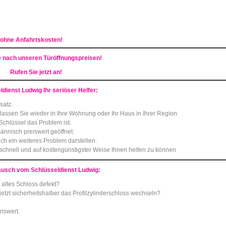
 ohne Anfahrtskosten!
e nach unseren Türöffnungspreisen!
Rufen Sie jetzt an!
ldienst Ludwig Ihr seriöser Helfer:
satz.
 lassen Sie wieder in Ihre Wohnung oder Ihr Haus in Ihrer Region
Schlüssel das Problem ist.
nnisch preiswert geöffnet.
ch ein weiteres Problem darstellen.
 schnell und auf kostengünstigster Weise Ihnen helfen zu können
ausch vom Schlüsseldienst Ludwig:
 altes Schloss defekt?
etzt sicherheitshalber das Profilzylinderschloss wechseln?
enswert.