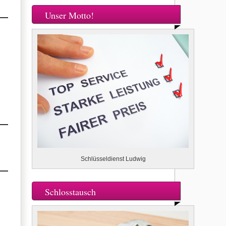
Unser Motto!
Schlüsseldienst Ludwig
Schlosstausch