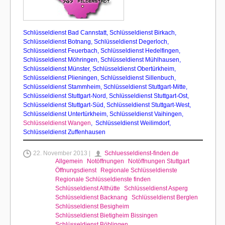
Schlüsseldienst Bad Cannstatt
,
Schlüsseldienst Birkach,
Schlüsseldienst Botnang
,
Schlüsseldienst Degerloch
,
Schlüsseldienst Feuerbach
,
Schlüsseldienst Hedelfingen
,
Schlüsseldienst Möhringen
,
Schlüsseldienst Mühlhausen,
Schlüsseldienst Münster
,
Schlüsseldienst Obertürkheim
,
Schlüsseldienst Plieningen
,
Schlüsseldienst Sillenbuch
,
Schlüsseldienst Stammheim
,
Schlüsseldienst Stuttgart-Mitte
,
Schlüsseldienst Stuttgart-Nord
,
Schlüsseldienst Stuttgart-Ost
,
Schlüsseldienst Stuttgart-Süd,
Schlüsseldienst Stuttgart-West
,
Schlüsseldienst Untertürkheim
,
Schlüsseldienst Vaihingen
,
Schlüsseldienst Wangen
,
Schlüsseldienst Weilimdorf
,
Schlüsseldienst Zuffenhausen
22. November 2013 |
Schluesseldienst-finden.de
Allgemein
Notöffnungen
Notöffnungen Stuttgart
Öffnungsdienst
Regionale Schlüsseldienste
Regionale Schlüsseldienste finden
Schlüsseldienst Althütte
Schlüsseldienst Asperg
Schlüsseldienst Backnang
Schlüsseldienst Berglen
Schlüsseldienst Besigheim
Schlüsseldienst Bietigheim Bissingen
Schlüsseldienst Böblingen